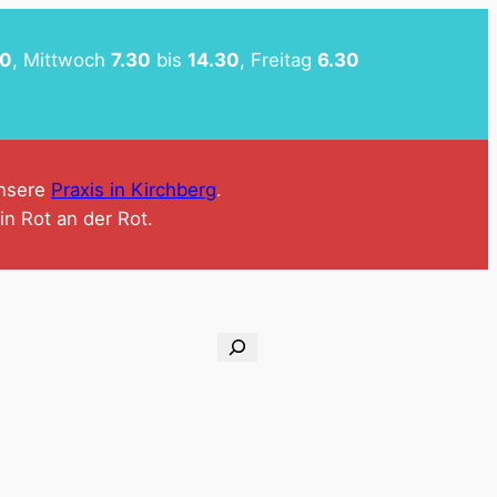
00
, Mittwoch
7.30
bis
14.30
, Freitag
6.30
unsere
Praxis in Kirchberg
.
in Rot an der Rot.
S
u
c
h
e
n