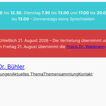
30
bis
12.30
, Dienstag
7.30
bis
13.00
und
17.00
bis
20.
bis
13.00
– Donnerstags keine Sprechzeiten
schließlich 21. August 2026 – Die Vertretung übernimmt 
m Freitag 21. August übernimmt die
Praxis Dr. Waldmann
Dr. Bühler
tungen
Aktuelles Thema
Themensammlung
Kontakt