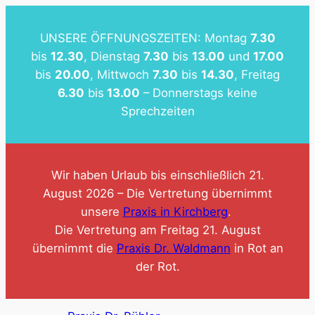
Zum
Inhalt
UNSERE ÖFFNUNGSZEITEN: Montag
7.30
springen
bis
12.30
, Dienstag
7.30
bis
13.00
und
17.00
bis
20.00
, Mittwoch
7.30
bis
14.30
, Freitag
6.30
bis
13.00
– Donnerstags keine
Sprechzeiten
Wir haben Urlaub bis einschließlich 21.
August 2026 – Die Vertretung übernimmt
unsere
Praxis in Kirchberg
.
Die Vertretung am Freitag 21. August
übernimmt die
Praxis Dr. Waldmann
in Rot an
der Rot.