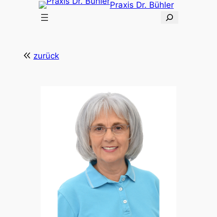
Praxis Dr. Bühler
S
u
c
h
zurück
e
n