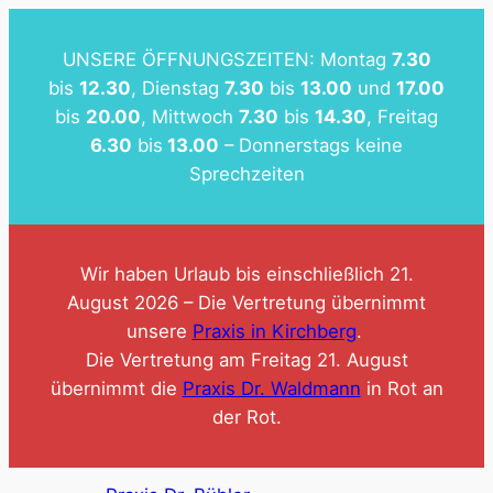
Zum
Inhalt
UNSERE ÖFFNUNGSZEITEN: Montag
7.30
springen
bis
12.30
, Dienstag
7.30
bis
13.00
und
17.00
bis
20.00
, Mittwoch
7.30
bis
14.30
, Freitag
6.30
bis
13.00
– Donnerstags keine
Sprechzeiten
Wir haben Urlaub bis einschließlich 21.
August 2026 – Die Vertretung übernimmt
unsere
Praxis in Kirchberg
.
Die Vertretung am Freitag 21. August
übernimmt die
Praxis Dr. Waldmann
in Rot an
der Rot.