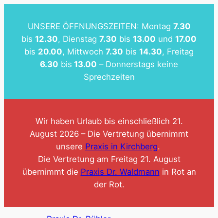
Zum
Inhalt
UNSERE ÖFFNUNGSZEITEN: Montag
7.30
springen
bis
12.30
, Dienstag
7.30
bis
13.00
und
17.00
bis
20.00
, Mittwoch
7.30
bis
14.30
, Freitag
6.30
bis
13.00
– Donnerstags keine
Sprechzeiten
Wir haben Urlaub bis einschließlich 21.
August 2026 – Die Vertretung übernimmt
unsere
Praxis in Kirchberg
.
Die Vertretung am Freitag 21. August
übernimmt die
Praxis Dr. Waldmann
in Rot an
der Rot.