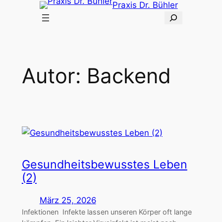
Praxis Dr. Bühler
S
u
c
h
e
Autor:
Backend
n
Gesundheitsbewusstes Leben
(2)
März 25, 2026
Infektionen Infekte lassen unseren Körper oft lange